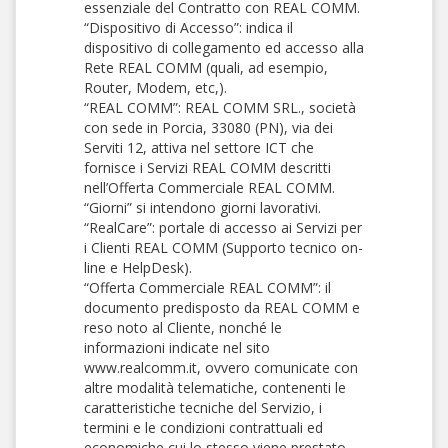
essenziale del Contratto con REAL COMM.
“Dispositivo di Accesso”: indica il
dispositivo di collegamento ed accesso alla
Rete REAL COMM (quali, ad esempio,
Router, Modem, etc,).
“REAL COMM”: REAL COMM SRL., società
con sede in Porcia, 33080 (PN), via dei
Serviti 12, attiva nel settore ICT che
fornisce i Servizi REAL COMM descritti
nell’Offerta Commerciale REAL COMM.
“Giorni” si intendono giorni lavorativi.
“RealCare”: portale di accesso ai Servizi per
i Clienti REAL COMM (Supporto tecnico on-
line e HelpDesk).
“Offerta Commerciale REAL COMM”: il
documento predisposto da REAL COMM e
reso noto al Cliente, nonché le
informazioni indicate nel sito
www.realcomm.it, ovvero comunicate con
altre modalità telematiche, contenenti le
caratteristiche tecniche del Servizio, i
termini e le condizioni contrattuali ed
economiche cui lo stesso viene prestato.