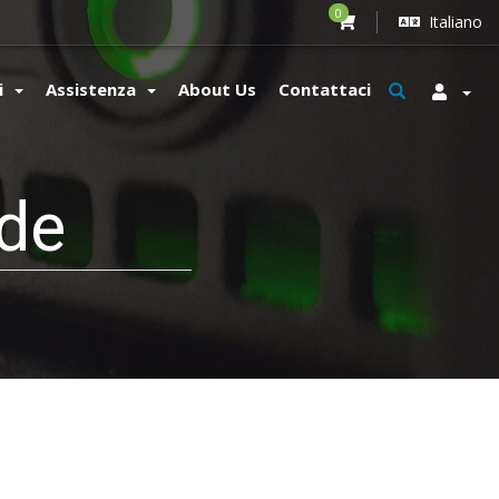
0
Italiano
zi
Assistenza
About Us
Contattaci
de