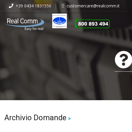
+39 0434 1831550
customercare@realcomm.it
Archivio Domande