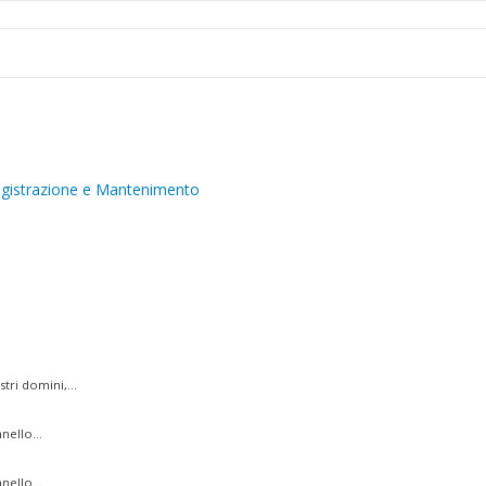
egistrazione e Mantenimento
ri domini,...
nello...
nello...