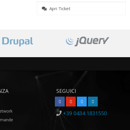
Apri Ticket
NZA
SEGUICI
Network
+39 0434 1831550
Domande